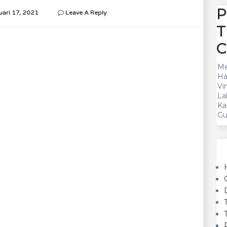
P
uari 17, 2021
Leave A Reply
T
C
Me
Ha
Vi
La
Ka
Gu