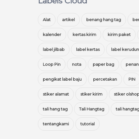
Labels Cloud
Alat
artikel
benang hang tag
ber
kalender
kertas kirim
kirim paket
label jilbab
label kertas
label kerudu
Loop Pin
nota
paper bag
penan
pengikat label baju
percetakan
PIN
stiker alamat
stiker kirim
stiker olsho
tali hang tag
Tali Hangtag
tali hangt
tentangkami
tutorial