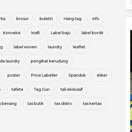
ita
brosur
buletin
Hang tag
Info
Konveksi
kraft
Label baju
label bordir
ng
label woven
laundry
leaflet
da laundry
pengikat kerudung
poster
Price Labeller
Spanduk
stiker
p
tafeta
Tag Gun
tali ekslussif
ag benang
tas butik
tas distro
tas kertas