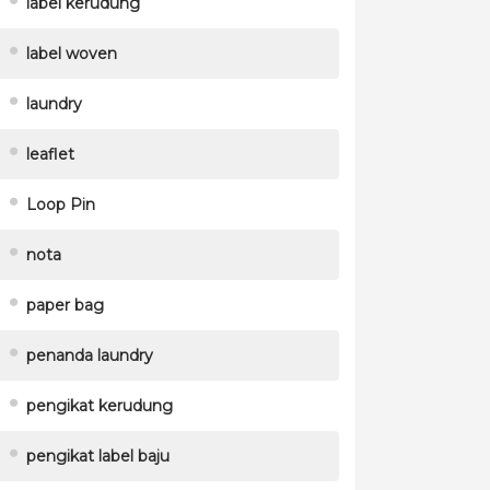
label kerudung
label woven
laundry
leaflet
Loop Pin
nota
paper bag
penanda laundry
pengikat kerudung
pengikat label baju