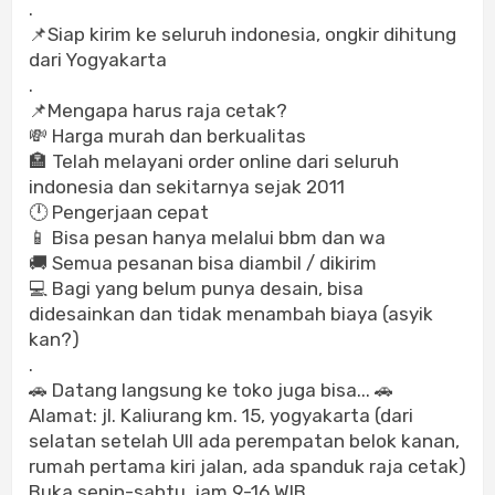
.
📌Siap kirim ke seluruh indonesia, ongkir dihitung
dari Yogyakarta
.
📌Mengapa harus raja cetak?
💸 Harga murah dan berkualitas
🏣 Telah melayani order online dari seluruh
indonesia dan sekitarnya sejak 2011
🕛 Pengerjaan cepat
📱 Bisa pesan hanya melalui bbm dan wa
🚚 Semua pesanan bisa diambil / dikirim
💻 Bagi yang belum punya desain, bisa
didesainkan dan tidak menambah biaya (asyik
kan?)
.
🚗 Datang langsung ke toko juga bisa... 🚗
Alamat: jl. Kaliurang km. 15, yogyakarta (dari
selatan setelah UII ada perempatan belok kanan,
rumah pertama kiri jalan, ada spanduk raja cetak)
Buka senin-sabtu, jam 9-16 WIB