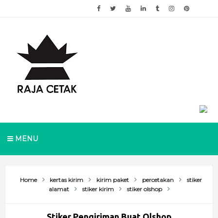
MENU
Home
kertas kirim
kirim paket
percetakan
stiker
alamat
stiker kirim
stiker olshop
Stiker Pengiriman Buat Olshop