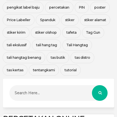
pengikat label baju
percetakan
PIN
poster
Price Labeller
Spanduk
stiker
stiker alamat
stiker kirim
stiker olshop
tafeta
Tag Gun
tali ekslussif
tali hang tag
Tali Hangtag
tali hangtag benang
tas butik
tas distro
tas kertas
tentangkami
tutorial