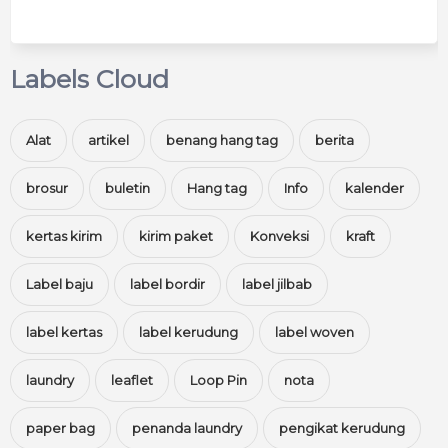
Labels Cloud
Alat
artikel
benang hang tag
berita
brosur
buletin
Hang tag
Info
kalender
kertas kirim
kirim paket
Konveksi
kraft
Label baju
label bordir
label jilbab
label kertas
label kerudung
label woven
laundry
leaflet
Loop Pin
nota
paper bag
penanda laundry
pengikat kerudung